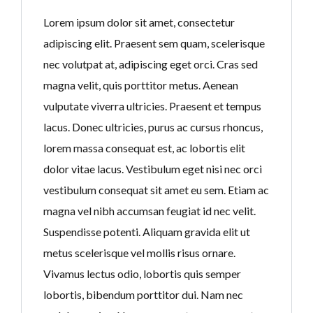
Lorem ipsum dolor sit amet, consectetur
adipiscing elit. Praesent sem quam, scelerisque
nec volutpat at, adipiscing eget orci. Cras sed
Log in
Log in
magna velit, quis porttitor metus. Aenean
Don't have an account?
Don't have an account?
Sign Up
Sign Up
vulputate viverra ultricies. Praesent et tempus
lacus. Donec ultricies, purus ac cursus rhoncus,
Username
Username
lorem massa consequat est, ac lobortis elit
dolor vitae lacus. Vestibulum eget nisi nec orci
Password
Password
vestibulum consequat sit amet eu sem. Etiam ac
magna vel nibh accumsan feugiat id nec velit.
Suspendisse potenti. Aliquam gravida elit ut
LOGIN
LOGIN
metus scelerisque vel mollis risus ornare.
Vivamus lectus odio, lobortis quis semper
Lost your password?
Lost your password?
lobortis, bibendum porttitor dui. Nam nec