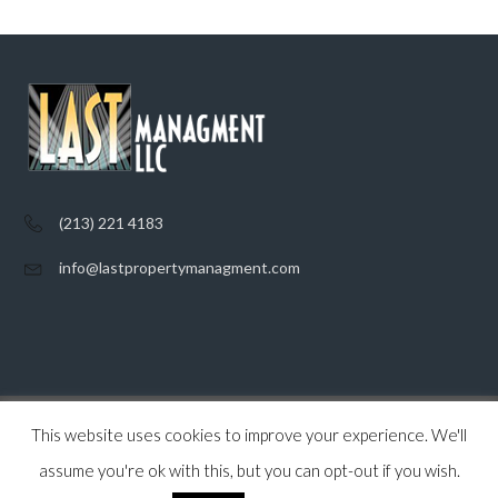
(213) 221 4183
info@lastpropertymanagment.com
This website uses cookies to improve your experience. We'll
Home
Listings
Contact
Privacy Policy
assume you're ok with this, but you can opt-out if you wish.
© 2026 Last Property Management, All Rights Reserved.
Back to top