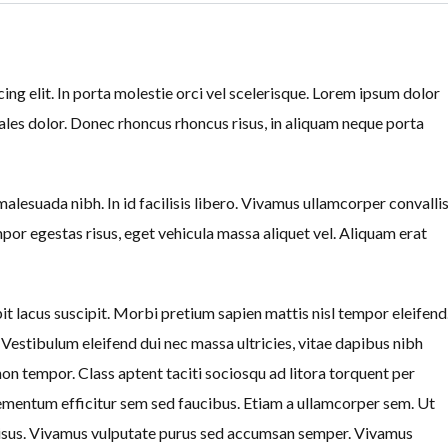
ng elit. In porta molestie orci vel scelerisque. Lorem ipsum dolor
Log in
Log in
dales dolor. Donec rhoncus rhoncus risus, in aliquam neque porta
Don't have an account?
Don't have an account?
Sign Up
Sign Up
Username
Username
alesuada nibh. In id facilisis libero. Vivamus ullamcorper convalli
or egestas risus, eget vehicula massa aliquet vel. Aliquam erat
Password
Password
pit lacus suscipit. Morbi pretium sapien mattis nisl tempor eleifend
estibulum eleifend dui nec massa ultricies, vitae dapibus nibh
LOGIN
LOGIN
n tempor. Class aptent taciti sociosqu ad litora torquent per
Lost your password?
Lost your password?
ementum efficitur sem sed faucibus. Etiam a ullamcorper sem. Ut
 risus. Vivamus vulputate purus sed accumsan semper. Vivamus