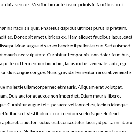
 ac dui a semper. Vestibulum ante ipsum primis in faucibus orci
r nisl facilisis quis. Phasellus dapibus ultrices purus id pretium.
dit ac. Donec sit amet ultrices ex. Nam aliquet faucibus lacus, ege
ndisse pulvinar augue id sapien hendrerit pellentesque. Sed euismod
t mauris nec vulputate. Curabitur tempor nisl non dolor faucibus,
esque, leo id fermentum tincidunt, lacus metus venenatis ante, eget
m non dui congue congue. Nunc gravida fermentum arcu at venenatis
e molestie ullamcorper nec et mauris. Aliquam erat volutpat.
m. Duis auctor at augue non imperdiet. Etiam mauris libero,
e. Curabitur augue felis, posuere vel laoreet eu, lacinia id neque.
efficitur sed. Vestibulum condimentum scelerisque eleifend.
a pharetra auctor, lectus erat consectetur lacus, id porta mi liber
are rhoncus. Nullam varius urna quis urna scelerisque, eu rhoncus