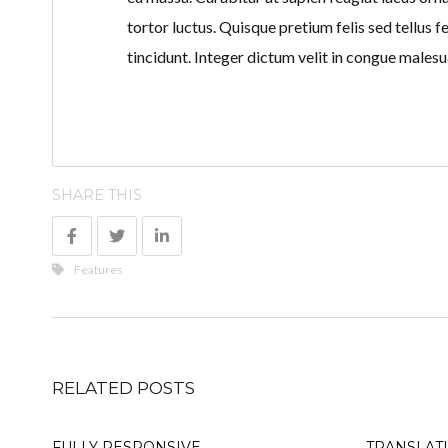
tortor luctus. Quisque pretium felis sed tellus 
tincidunt. Integer dictum velit in congue males
SHARE THIS
Features
RELATED POSTS
FULLY RESPONSIVE
TRANSLAT