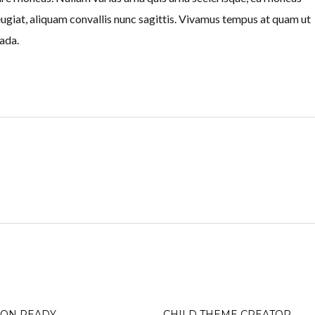
feugiat, aliquam convallis nunc sagittis. Vivamus tempus at quam ut
uada.
ION READY
CHILD THEME CREATOR