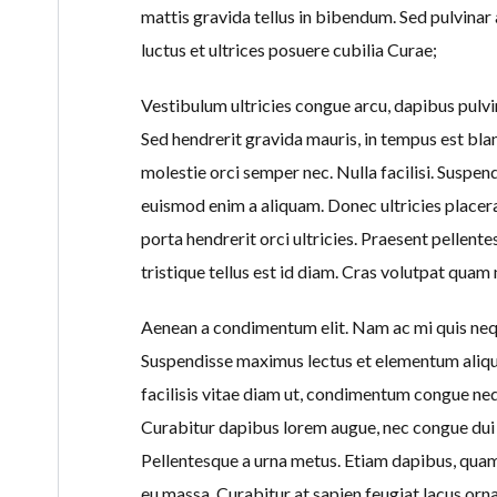
mattis gravida tellus in bibendum. Sed pulvinar
luctus et ultrices posuere cubilia Curae;
Vestibulum ultricies congue arcu, dapibus pulvina
Sed hendrerit gravida mauris, in tempus est blan
molestie orci semper nec. Nulla facilisi. Suspe
euismod enim a aliquam. Donec ultricies placera
porta hendrerit orci ultricies. Praesent pellent
tristique tellus est id diam. Cras volutpat qua
Aenean a condimentum elit. Nam ac mi quis nequ
Suspendisse maximus lectus et elementum aliqua
facilisis vitae diam ut, condimentum congue nequ
Curabitur dapibus lorem augue, nec congue dui 
Pellentesque a urna metus. Etiam dapibus, quam 
eu massa. Curabitur at sapien feugiat lacus orn