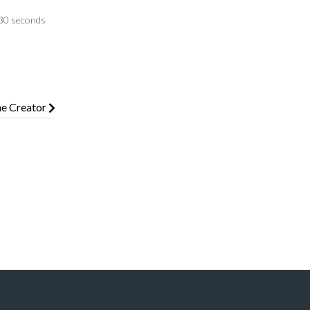
r 30 seconds
me Creator