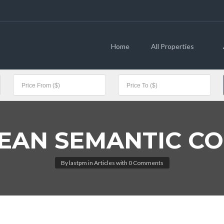
Home
All Properties
EAN SEMANTIC C
By
lastpm
in
Articles
with
0 Comments