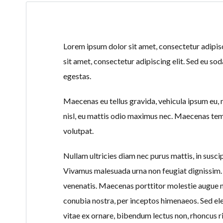
Lorem ipsum dolor sit amet, consectetur adipisci
sit amet, consectetur adipiscing elit. Sed eu so
egestas.
Maecenas eu tellus gravida, vehicula ipsum eu, m
nisl, eu mattis odio maximus nec. Maecenas temp
volutpat.
Nullam ultricies diam nec purus mattis, in susci
Vivamus malesuada urna non feugiat dignissim. V
venenatis. Maecenas porttitor molestie augue no
conubia nostra, per inceptos himenaeos. Sed el
vitae ex ornare, bibendum lectus non, rhoncus