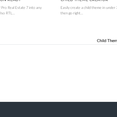
Pro Real Estate 7 into any
Easily create a child theme in unde
 also RTL…
then go right…
Child The