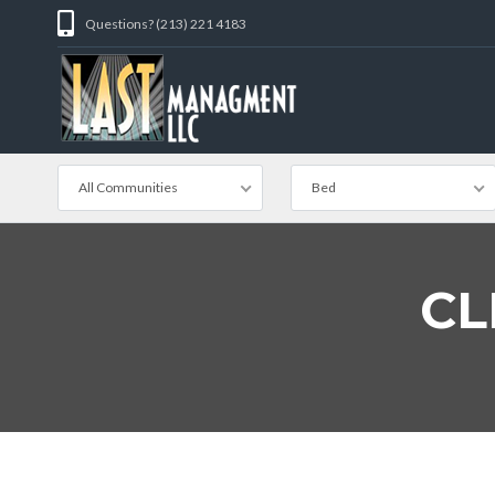
Questions? (213) 221 4183
All Communities
Bed
CL